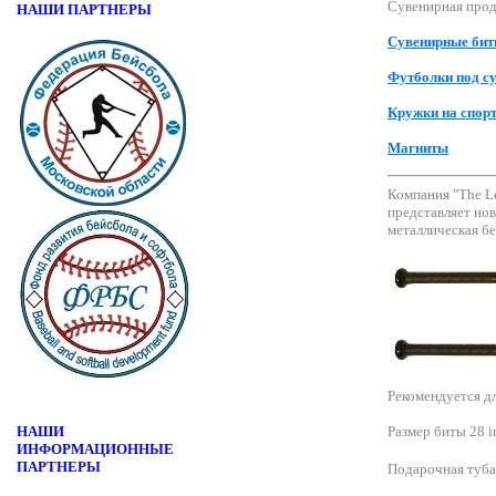
Сувенирная прод
НАШИ ПАРТНЕРЫ
Сувенирные би
Футболки под с
Кружки на спор
Магниты
Компания "The Le
представляет но
металлическая б
Рекомендуется дл
НАШИ
Размер биты 28 
ИНФОРМАЦИОННЫЕ
ПАРТНЕРЫ
Подарочная туба