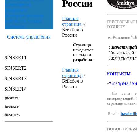
России
Сувенирная
продукция
Интернет-магазин
Главная
Бейсбол в России
БЕЙСБОЛЬНАЯ
страница
»
Контакты
РОЗНИЦУ
Бейсбол в
России
Система управления
от Компании "The
Страница
Скачать фа
находиться
Скачать фай
на стадии
$INSERT1
Скачать фай
разработки
$INSERT2
Главная
КОНТАКТЫ
страница
»
$INSERT3
Бейсбол в
+7 (985) 648-29-
России
$INSERT4
По этим тел
интересующий 
$INSERT5
странице контакт
$INSERT24
Email:
baseball
$INSERT25
НОВОСТИ BAS