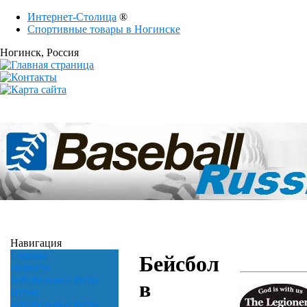
Интернет-Столица
®
Спортивные товары в Ногинске
Ногинск
, Россия
Навигация
Главная
Бейсбол
Новости
Бейсбольные биты
в
оптом
Бейсбольные биты